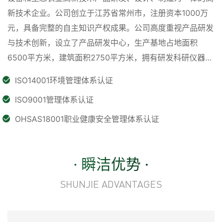
新技术企业。公司创立于江苏省常州市，注册资本1000万
元，具备完整的自主知识产权成果。公司高度重视产品研发
与技术创新，设立了产品研发中心，生产基地占地面积
6500平方米，建筑面积2750平方米，拥有研发科研仪器及
数控机床等生产设备39台套，检测仪器78件套，具备强大
ISO14001环境管理体系认证
的研发和制造能力。自成立以来，一直致力于为生态畜禽养
ISO9001管理体系认证
殖业提供高新技术、节能环保、经济耐用的产品，助力各大
养殖企业全面优化生态环境。为进一步满足市场需求，公司
OHSAS18001职业健康安全管理体系认证
积极与中国动物卫生与流行病学中心、江苏省农业科学院动
物免疫工程研究所、扬州大学兽医学院等知名科研机构和院
· 瞬洁优势 ·
校合作，借助其强大的科研验证平台，推出了畜禽养殖消毒
+除臭+去污复合功能的产品。
SHUNJIE ADVANTAGES