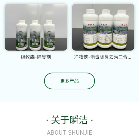
绿牧森-除臭剂
净牧侠-消毒除臭去污三合一
除臭剂
更多产品
· 关于瞬洁 ·
ABOUT SHUNJIE