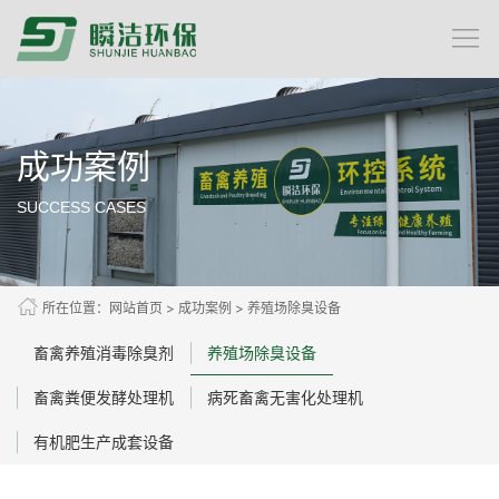
成功案例
SUCCESS CASES
所在位置：
网站首页
>
成功案例
>
养殖场除臭设备
畜禽养殖消毒除臭剂
养殖场除臭设备
畜禽粪便发酵处理机
病死畜禽无害化处理机
有机肥生产成套设备