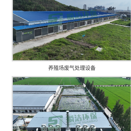
养殖场废气处理设备