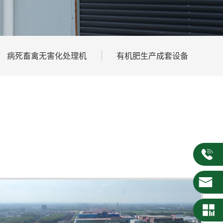
病死畜禽无害化处理机
有机肥生产成套设备