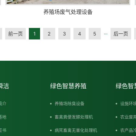
养殖场废气处理设备
前一页
1
2
3
4
5
···
后一页
瞬洁
绿色智慧养殖
绿色智
简介
养殖场除臭设备
设施环
基地
畜禽粪便发酵处理机
农业废
证书
病死畜禽无害化处理机
农产品