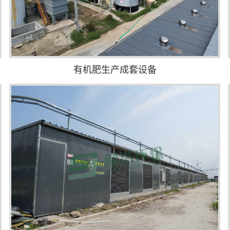
有机肥生产成套设备