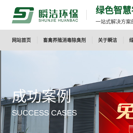
绿色智慧
一站式解决方案
网站首页
畜禽养殖消毒除臭剂
关于瞬洁
成功案例
SUCCESS CASES