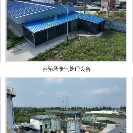
养殖场废气处理设备